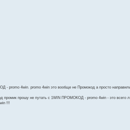
 - promo 4win. promo 4win это вообще не Промокод а просто направил
д промик прошу не путать с 1WIN ПРОМОКОД - promo 4win - это всего 
n !!!