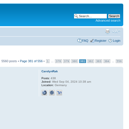
Advanced search
FAQ
Register
Login
5560 posts •
Page
381
of
556
•
...
...
1
378
379
380
381
382
383
384
556
CarolynRak
Posts:
438
Joined:
Wed Sep 04, 2024 10:38 am
Location:
Germany