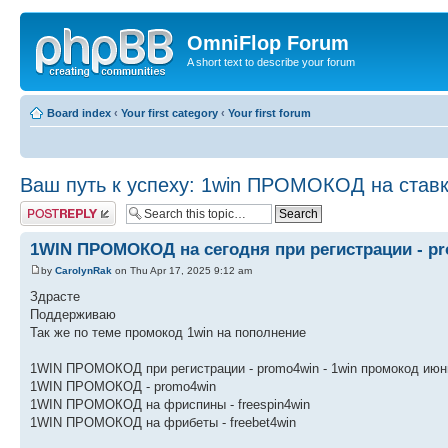
OmniFlop Forum
A short text to describe your forum
Board index
‹
Your first category
‹
Your first forum
Ваш путь к успеху: 1win ПРОМОКОД на став
Post a reply
1WIN ПРОМОКОД на сегодня при регистрации - pr
by
CarolynRak
on Thu Apr 17, 2025 9:12 am
Здрасте
Поддерживаю
Так же по теме промокод 1win на пополнение
1WIN ПРОМОКОД при регистрации - promo4win - 1win промокод июн
1WIN ПРОМОКОД - promo4win
1WIN ПРОМОКОД на фриспины - freespin4win
1WIN ПРОМОКОД на фрибеты - freebet4win