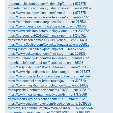
http://microbialfutures.com/index.php/2 ... ent-927375
http://damnnico.com/beauty/5-tuchmasken ... ent-179967
https://www.auxtroisviolons.com/livre-d ... ent-677575
https://www.coesbespokejewellers.com/bl ... ent-538554
https://perfekton.de/uncategorized/waru ... ent-215534
https://www.the-aifc.com/blog/dissectin ... ent-630075
https://www.chiclimo.com/our-blog/4-ama ... ent-236872
https://corsons.cat/2016/12/minigira-pe ... ent-243461
https://familiacon.com/2020/10/16/enchi ... ent-226451
https://mens30slife.com/fukuoka/?unappr ... ent-505615
http://junlinro520.gain.tw/post.php?act ... read&fid=5
https://www.deltazfinest.com/five-step- ... ent-102636
https://muramatuyuki.com/thailand-trave ... ment-90332
http://blcp.ie/benefits-of-cbt/?unappro ... ent-456395
https://dailydish.com/2019/11/25/new-no ... ent-245236
https://www.zipsandhems.co.uk/uncategor ... ent-217878
https://www.rosadent.com/component/k2/i ... some-love/
https://coracaofiel.com.br/conteudo/jov ... ent-329719
https://www.magiklights.com/blog/how-to ... ent-814002
http://pdgsite2.performdev.com/?p=21635 ... ent-365819
https://www.theangrynutritionguy.com/bl ... ent-377069
http://2hearts.org/no-sidebar-content-c ... mment-3126
https://www.cuidadomayor.com/blog/cohou ... nt-1039985
https://ig869.com/forum.php?mod=post&ac ... a=&page=61
http://www.human-eyes.co.uk/2016/11/28/ ... ent-564882