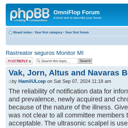
OmniFlop Forum
A short text to describe your forum
Board index
‹
Your first category
‹
Your first forum
Rastreator seguros Monitor MI
Post a reply
Vak, Jorn, Altus and Navaras B
by
HamilULcep
on Sat Sep 07, 2024 11:18 am
The reliability of notification data for in
and prevalence, newly acquired and chron
because of the nature of the illness. Give
was not clear to all committee members 
acceptable. The ultrasonic scalpel is use