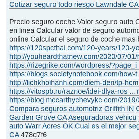
Cotizar seguro todo riesgo Lawndale CA
Precio seguro coche Valor seguro auto C
en linea Calcular valor de seguro autom
online Calcular el seguro de coche mas 
https://120spcthai.com/120-years/120-ye
http://youheardthatnew.com/2020/07/01/h
https://rizegrike.com/wordpress/?page_i
https://blogs.societynotebook.com/how-t 
http://lichkhoihanh.com/diem-den/tp-hcm 
https://vitospb.ru/raznoe/idei-dlya-ros .
https://blog.mccarthychevykc.com/2019/0
Compara seguros automotriz Griffith IN
Garden Grove CA
Aseguradoras vehicu
auto Warr Acres OK
Cual es el mejor se
CA
478d7f6