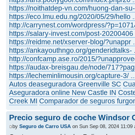
https://noithatdep-vn.com/huong-dan-su-
https://eco.lmu.edu.ng/2020/05/29/hello .
http://carrynest.com/wordpress/?p=1071&
https://salary-invest.com/post-20200406
https://reidme.net/xserver-blog/?unappr 
https://ankayouthngo.org/genderidtalks- 
http://confcamp.ase.ro/2015/?unapproved
https://audax-breisgau.de/node/717?page
https://lecheminlimousin.org/capture-3/ .
Autos deaseguradora Greenville SC
Cua
Aseguradora online New Castle IN
Coste
Creek MI
Comparador de seguros furgone
Precio seguro de coche Windsor
by
Seguro de Carro USA
on Sun Sep 08, 2024 11:09