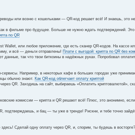
ереводы или возню с кошельками — QR-код решает всё! И знаешь, это не
о как в фильме про будущее. Больше не нужно ждать подтверждений. Это
ипта по QR
st Wallet, или любое приложение, где есть сканер QR-кодов. На кассе ил
мму, и всё — деньги отправлены!
Плати с выгодой: крипта по QR без ко
т данные, так что твои биткоины в надёжных руках. Попробовал оплати
н-сервисы. Например, в некоторых кафе в больших городах уже приним
вцы обычно знают.
Как QR-код облегчает оплату криптой
 через QR. Заходишь на сайт, выбираешь «Оплатить криптовалютой», ск
нковские комиссии — крипта и QR решают всё! Плюс, это анонимно, есл
, подтверждаешь, и бац — ты уже в тренде! Рискни, и тебе точно зайдё
е здесь! Сделай одну оплату через QR, и, спорим, ты будешь в восторге