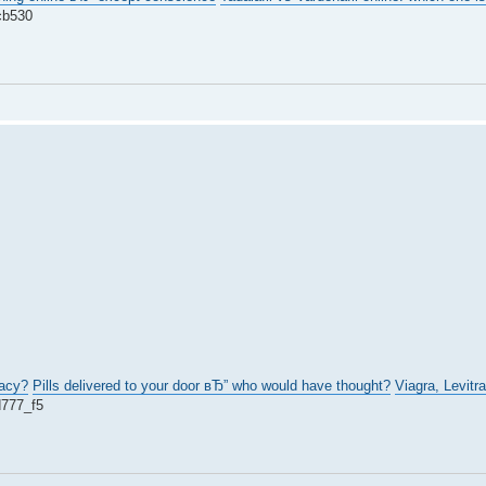
b530
macy?
Pills delivered to your door вЂ” who would have thought?
Viagra, Levitra
777_f5