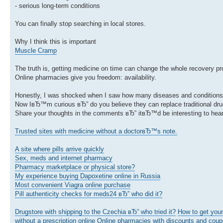
- serious long-term conditions
You can finally stop searching in local stores.
Why I think this is important
Muscle Cramp
The truth is, getting medicine on time can change the whole recovery p
Online pharmacies give you freedom: availability.
Honestly, I was shocked when I saw how many diseases and conditions 
Now IвЂ™m curious вЂ” do you believe they can replace traditional dr
Share your thoughts in the comments вЂ” itвЂ™d be interesting to hear 
Trusted sites with medicine without a doctorвЂ™s note.
A site where pills arrive quickly
Sex, meds and internet pharmacy
Pharmacy marketplace or physical store?
My experience buying Dapoxetine online in Russia
Most convenient Viagra online purchase
Pill authenticity checks for meds24 вЂ” who did it?
Drugstore with shipping to the Czechia вЂ” who tried it?
How to get your
without a prescription online
Online pharmacies with discounts and coup