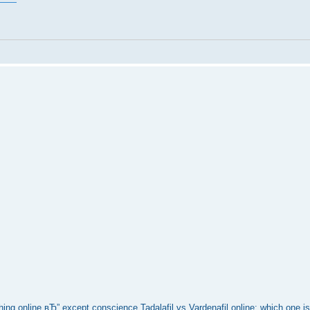
hing online вЂ” except conscience
Tadalafil vs Vardenafil online: which one is