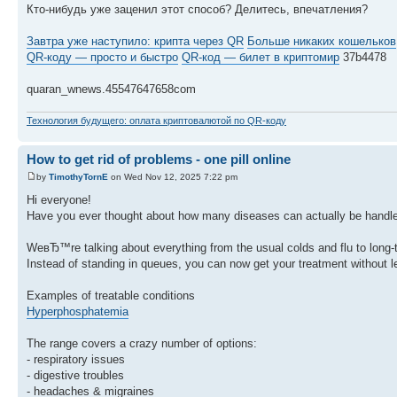
Кто-нибудь уже заценил этот способ? Делитесь, впечатления?
Завтра уже наступило: крипта через QR
Больше никаких кошельков
QR-коду — просто и быстро
QR-код — билет в криптомир
37b4478
quaran_wnews.45547647658com
Технология будущего: оплата криптовалютой по QR-коду
How to get rid of problems - one pill online
by
TimothyTornE
on Wed Nov 12, 2025 7:22 pm
Hi everyone!
Have you ever thought about how many diseases can actually be handle
WeвЂ™re talking about everything from the usual colds and flu to long-te
Instead of standing in queues, you can now get your treatment without 
Examples of treatable conditions
Hyperphosphatemia
The range covers a crazy number of options:
- respiratory issues
- digestive troubles
- headaches & migraines