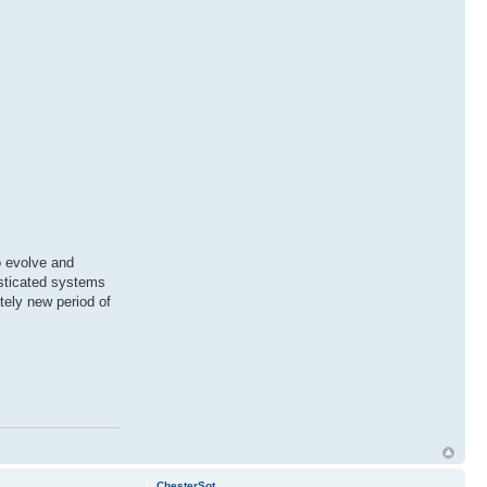
o evolve and
isticated systems
tely new period of
ChesterSot