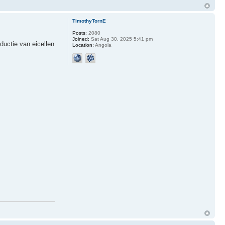
TimothyTornE
Posts:
2080
Joined:
Sat Aug 30, 2025 5:41 pm
ductie van eicellen
Location:
Angola