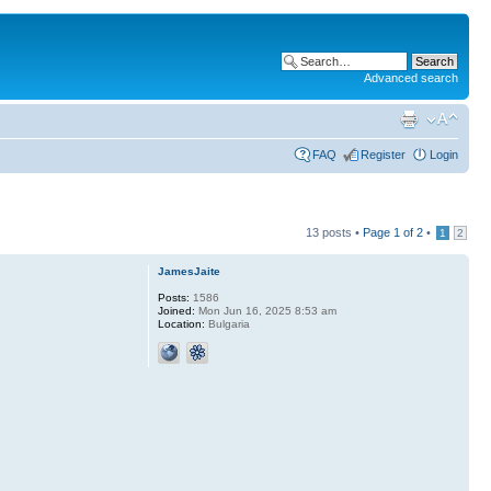
Advanced search
FAQ
Register
Login
13 posts •
Page
1
of
2
•
1
2
JamesJaite
Posts:
1586
Joined:
Mon Jun 16, 2025 8:53 am
Location:
Bulgaria