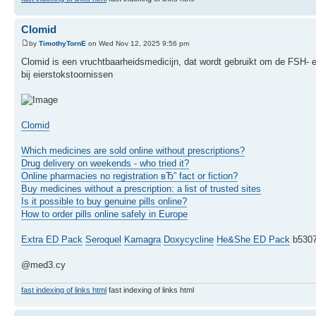
Clomid
by
TimothyTornE
on Wed Nov 12, 2025 9:56 pm
Clomid is een vruchtbaarheidsmedicijn, dat wordt gebruikt om de FSH- en 
bij eierstokstoornissen
Clomid
Which medicines are sold online without prescriptions?
Drug delivery on weekends - who tried it?
Online pharmacies no registration вЂ” fact or fiction?
Buy medicines without a prescription: a list of trusted sites
Is it possible to buy genuine pills online?
How to order pills online safely in Europe
Extra ED Pack
Seroquel
Kamagra
Doxycycline
He&She ED Pack
b530
@med3.cy
fast indexing of links html
fast indexing of links html