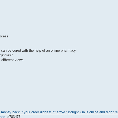
rocess.
can be cured with the help of an online pharmacy.
ugstores?
different views.
 money back if your order didnвЂ™t arrive?
Bought Cialis online and didn't reg
ons.
d783d77