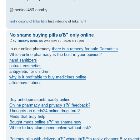
@medical453.comby
fast indexing of links html
fast indexing of links html
No shame buying pills вЂ” only online
by
TimothyTornE
on Wed Nov 12, 2025 8:12 pm
In our online pharmacy
there is a remedy for sale Dermatitis
Which online pharmacy is the best in your opinion?
hand sanitizers
natural cosmetics
antipyretic for children
why is it profitable to buy medicines online
aftershave lotions
Buy antidepressants easily online
Online pharmacy and privacy вЂ” feedback?
Thoughts on meds24 online drugstore?
Meds that truly help
Bought meds online вЂ” no shame now
Where to buy clomiphene online without risk?
Potency pills with delivery вЂ” where itвЂ™s really cheaper
Buy everyt