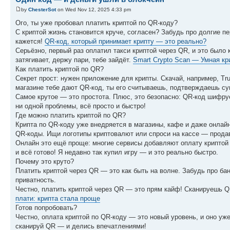
by
ChesterSot
on Wed Nov 12, 2025 4:33 pm
Ого, ты уже пробовал платить криптой по QR-коду?
С криптой жизнь становится круче, согласен? Забудь про долгие п
кажется!
QR-код, который принимает крипту — это реально?
Серьёзно, первый раз оплатил такси криптой через QR, и это был
затягивает, держу пари, тебе зайдёт.
Smart Crypto Scan — Умная кр
Как платить криптой по QR?
Секрет прост: нужен приложение для крипты. Скачай, например, Tru
магазине тебе дают QR-код, ты его считываешь, подтверждаешь су
Самое крутое — это простота. Плюс, это безопасно: QR-код шифруе
ни одной проблемы, всё просто и быстро!
Где можно платить криптой по QR?
Крипта по QR-коду уже внедряется в магазины, кафе и даже онлай
QR-коды. Ищи логотипы криптовалют или спроси на кассе — прода
Онлайн это ещё проще: многие сервисы добавляют оплату криптой
и всё готово! Я недавно так купил игру — и это реально быстро.
Почему это круто?
Платить криптой через QR — это как быть на волне. Забудь про ба
приватность.
Честно, платить криптой через QR — это прям кайф! Сканируешь QR
плати: крипта стала проще
Готов попробовать?
Честно, оплата криптой по QR-коду — это новый уровень, и оно уж
сканируй QR — и делись впечатлениями!