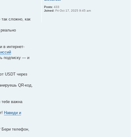
Posts:
433
Joined:
Fri Oct 17, 2025 9:45 am
 так сложно, как
 реально
и в интернет-
миссий
ть подписку — и
ают USDT через
анируешь QR-код,
и тебе важна
т!
Наведи и
? Бери телефон,