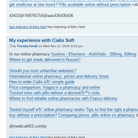
get medicine at late hours?
Pills available online without prescription
cdc
43433@768765754@aas435436436
fast indexing of links html
fast indexing of links html
My experience with Cialis Soft
by
TimothyTornE
on Wed Nov 12, 2025 9:03 pm
In our online pharmacy
Sustiva - Efavirenz - AntiVirals - 200mg, 600mg
Where to get meds delivered in Russia?
Should you trust unfamiliar websites?
International online pharmacy: prices and delivery times
How to order Cialis вЂ” simple guide
Price comparison: Viagra in a pharmacy and online
Trusted sites with pills without a doctorвЂ™s note.
Where to find reliable online pharmacies with France delivery
Tested myself вЂ” online pharmacy works
Tips to find the right e-phar
buy without a prescription?
Comparing prices: pills online vs pharmacy
d
@medical453.comby
fast indexing of links html
fast indexing of links html