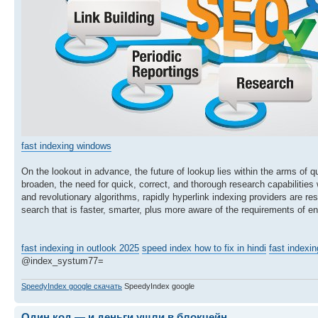
fast indexing windows
On the lookout in advance, the future of lookup lies within the arms of 
broaden, the need for quick, correct, and thorough research capabilities
and revolutionary algorithms, rapidly hyperlink indexing providers are r
search that is faster, smarter, plus more aware of the requirements of e
fast indexing in outlook 2025
speed index how to fix in hindi
fast indexi
@index_systum77=
SpeedyIndex google скачать
SpeedyIndex google
Один код — и деньги ушли в блокчейн