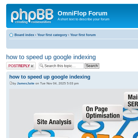
OmniFlop Forum
A short text to describe your forum
Board index
‹
Your first category
‹
Your first forum
how to speed up google indexing
Post a reply
how to speed up google indexing
by
JamesJaite
on Tue Nov 04, 2025 5:03 pm