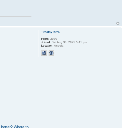
TimothyTornE
Posts:
2080
Joined:
Sat Aug 30, 2025 5:41 pm
Location:
Angola
 better?
Where to